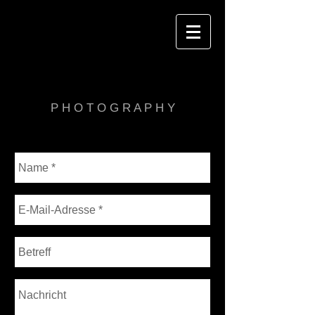
Marko Camara
P H O T O G R A P H Y
CONTACT ME